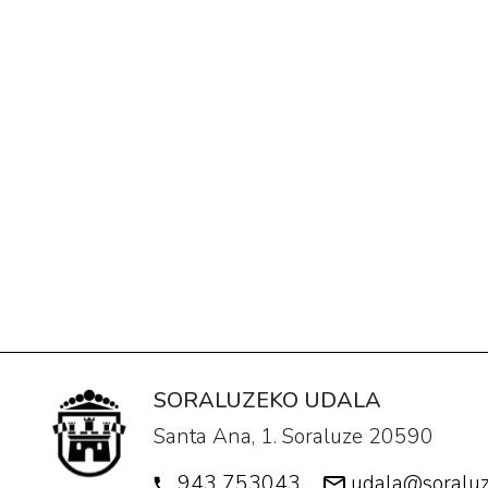
SORALUZEKO UDALA
Santa Ana, 1. Soraluze 20590
943 753043
udala@soraluz