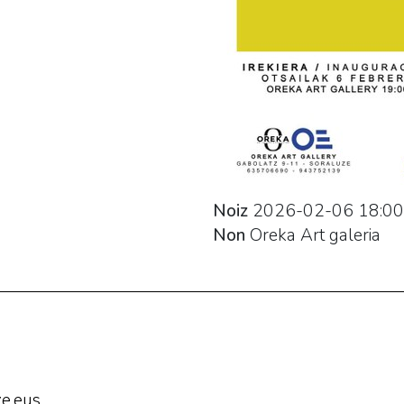
Noiz
2026-02-06
18:00
Non
Oreka Art galeria
e.eus