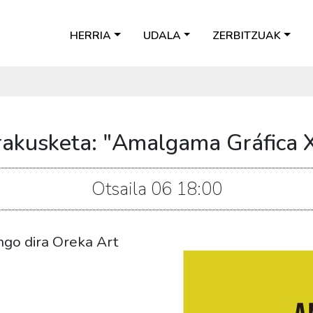
HERRIA
UDALA
ZERBITZUAK
rakusketa: "Amalgama Gráfica X
Otsaila
06
18:00
ngo dira Oreka Art