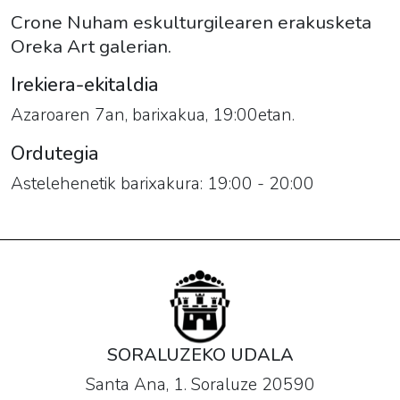
Crone Nuham eskulturgilearen erakusketa
Oreka Art galerian.
Irekiera-ekitaldia
Azaroaren 7an, barixakua, 19:00etan.
Ordutegia
Astelehenetik barixakura: 19:00 - 20:00
SORALUZEKO UDALA
Santa Ana, 1. Soraluze 20590