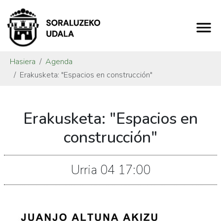
Hasiera
Agenda
Erakusketa: "Espacios en construcción"
https://www.soraluze.eus/eu/agenda/erakusketa-
Erakusketa: "Espacios en
espacios-
en-
construcción"
construccion
Erakusketa:
Urria
04
17:00
"Espacios
en
construcción"
2024-