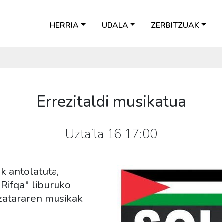
HERRIA
UDALA
ZERBITZUAK
Errezitaldi musikatua
Uztaila
16
17:00
k antolatuta,
Rifqa" liburuko
zatararen musikak