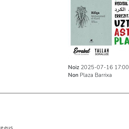
Noiz
2025-07-16
17:00
Non
Plaza Barrixa
e.eus