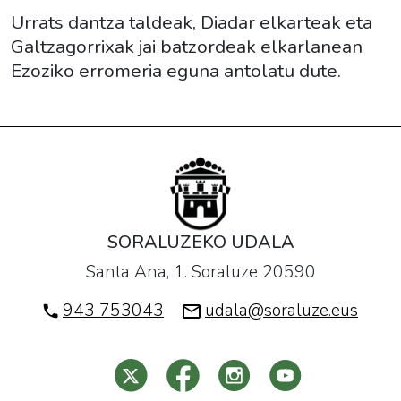
Urrats dantza taldeak, Diadar elkarteak eta
Galtzagorrixak jai batzordeak elkarlanean
Ezoziko erromeria eguna antolatu dute.
SORALUZEKO UDALA
Santa Ana, 1. Soraluze 20590
943 753043
udala@soraluze.eus