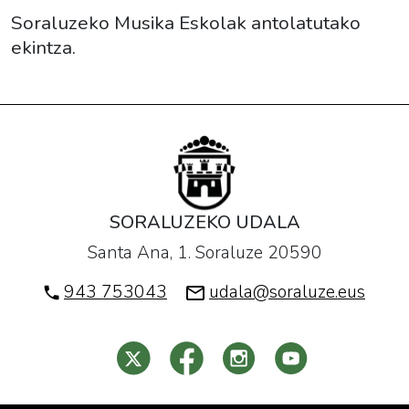
Soraluzeko Musika Eskolak antolatutako
ekintza.
SORALUZEKO UDALA
Santa Ana, 1. Soraluze 20590
943 753043
udala@soraluze.eus