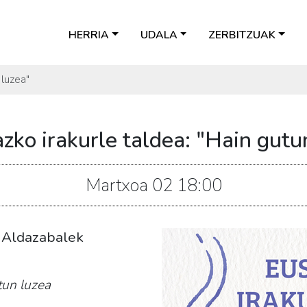
HERRIA
UDALA
ZERBITZUAK
 luzea"
zko irakurle taldea: "Hain gutu
Martxoa
02
18:00
a Aldazabalek
tun luzea