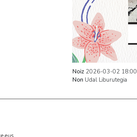
Noiz
2026-03-02
18:00
Non
Udal Liburutegia
e.eus