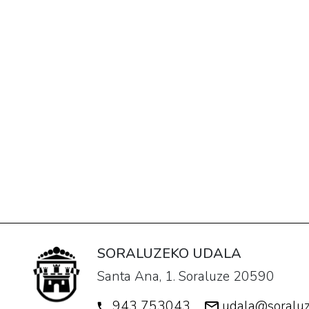
SORALUZEKO UDALA
Santa Ana, 1. Soraluze 20590
943 753043
udala@soraluz