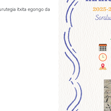
urutegia itxita egongo da