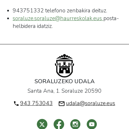
943751332 telefono zenbakira deituz.
soraluze.soraluze@
haurreskola
k.eus
posta-
helbidera idatziz.
SORALUZEKO UDALA
Santa Ana, 1. Soraluze 20590
943 753043
udala@soraluze.eus