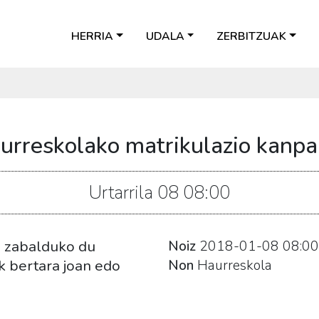
HERRIA
UDALA
ZERBITZUAK
urreskolako matrikulazio kanpa
Urtarrila
08
08:00
a zabalduko du
Noiz
2018-01-08
08:00
ek bertara joan edo
Non
Haurreskola