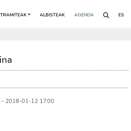
TRAMITEAK
ALBISTEAK
AGENDA
ES
ina
-
2018-01-12
17:00