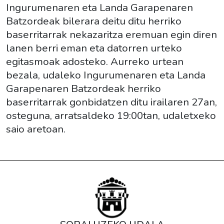
09-
Ingurumenaren eta Landa Garapenaren
27T20:00:00+02:00
Batzordeak bilerara deitu ditu herriko
Ingurumenaren
baserritarrak nekazaritza eremuan egin diren
eta
lanen berri eman eta datorren urteko
Landa
egitasmoak adosteko. Aurreko urtean
Garapenaren
bezala, udaleko Ingurumenaren eta Landa
Batzordeak
Garapenaren Batzordeak herriko
bilerara
baserritarrak gonbidatzen ditu irailaren 27an,
deitu
osteguna, arratsaldeko 19:00tan, udaletxeko
ditu
saio aretoan.
herriko
baserritarrak
nekazaritza
eremuan
egin
diren
lanen