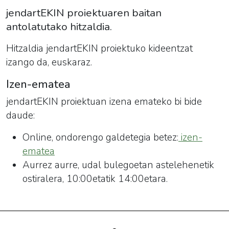
jendartEKIN proiektuaren baitan
antolatutako hitzaldia.
Hitzaldia jendartEKIN proiektuko kideentzat
izango da, euskaraz.
Izen-ematea
jendartEKIN proiektuan izena emateko bi bide
daude:
Online, ondorengo galdetegia betez:
izen-
ematea
Aurrez aurre, udal bulegoetan astelehenetik
ostiralera, 10:00etatik 14:00etara.