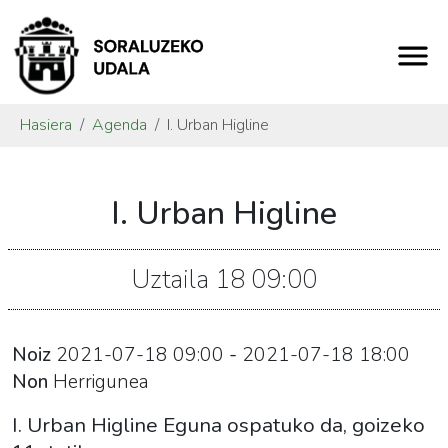
Hasiera
Agenda
I. Urban Higline
https://www.soraluze.eus/eu/agenda/i-
I. Urban Higline
urban-
higline-
eguna
Uztaila
18
09:00
I.
Urban
Higline
Noiz
2021-07-18
09:00
-
2021-07-18
18:00
2021-
Non
Herrigunea
07-
I. Urban Higline Eguna ospatuko da, goizeko
18T11:00:00+02:00