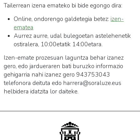
Tailerrean izena emateko bi bide egongo dira:
Online, ondorengo galdetegia betez:
izen-
ematea
Aurrez aurre, udal bulegoetan astelehenetik
ostiralera, 10:00etatik 14:00etara.
Izen-emate prozesuan laguntza behar izanez
gero, edo jardueraren bati buruzko informazio
gehigarria nahi izanez gero 943753043
telefonora deituta edo harrera@soraluze.eus
helbidera idatzita lor daiteke.