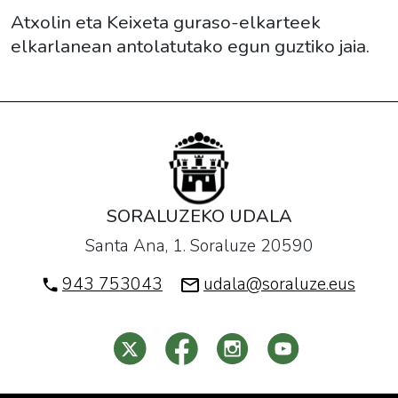
Atxolin eta Keixeta guraso-elkarteek
elkarlanean antolatutako egun guztiko jaia.
SORALUZEKO UDALA
Santa Ana, 1. Soraluze 20590
943 753043
udala@soraluze.eus