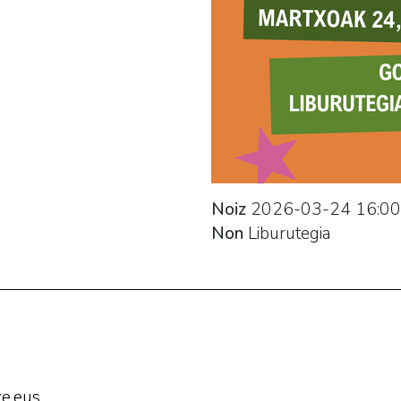
Noiz
2026-03-24
16:00
Non
Liburutegia
e.eus