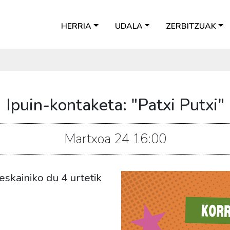
HERRIA
UDALA
ZERBITZUAK
Ipuin-kontaketa: "Patxi Putxi"
Martxoa
24
16:00
eskainiko du 4 urtetik