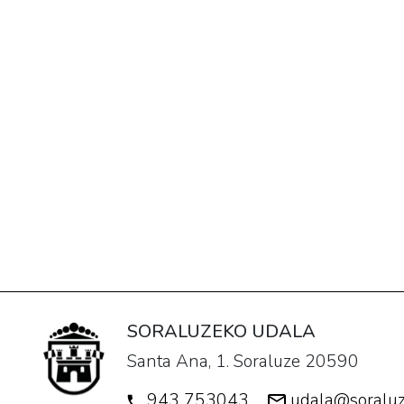
SORALUZEKO UDALA
Santa Ana, 1. Soraluze 20590
943 753043
udala@soraluz