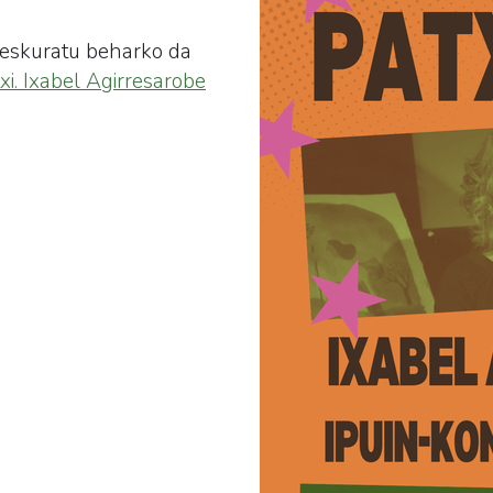
 eskuratu beharko da
xi. Ixabel Agirresarobe