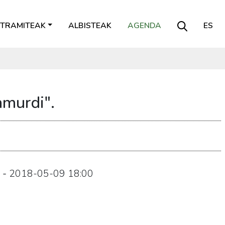
TRAMITEAK
ALBISTEAK
AGENDA
ES
amurdi".
-
2018-05-09
18:00