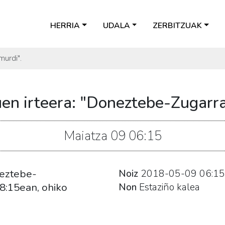
HERRIA
UDALA
ZERBITZUAK
murdi".
uen irteera: "Doneztebe-Zugarr
Maiatza
09
06:15
neztebe-
Noiz
2018-05-09
06:15
 8:15ean, ohiko
Non
Estaziño kalea