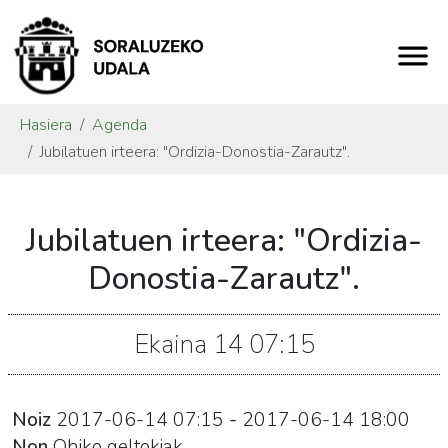
Hasiera
Agenda
Jubilatuen irteera: "Ordizia-Donostia-Zarautz".
https://www.soraluze.eus/eu/agenda/jubilatuen-
Jubilatuen irteera: "Ordizia-
irteera-
ordizia-
Donostia-Zarautz".
donostia-
zarautz
Ekaina
14
07:15
Jubilatuen
irteera:
"Ordizia-
Noiz
2017-06-14
07:15
-
2017-06-14
18:00
Donostia-
Non
Ohiko geltokiak