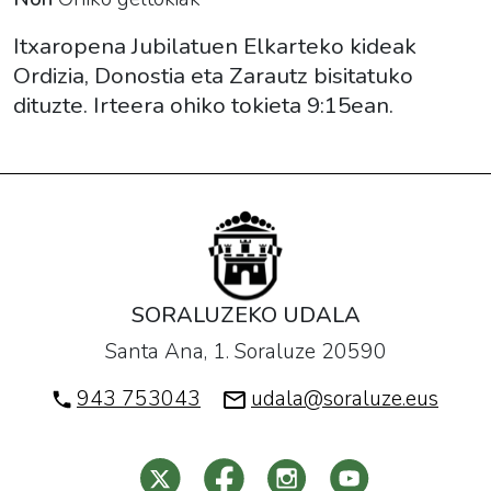
Zarautz".
2017-
Itxaropena Jubilatuen Elkarteko kideak
06-
Ordizia, Donostia eta Zarautz bisitatuko
14T09:15:00+02:00
dituzte. Irteera ohiko tokieta 9:15ean.
2017-
06-
14T20:00:00+02:00
Itxaropena
Jubilatuen
Elkarteko
kideak
SORALUZEKO UDALA
Ordizia,
Santa Ana, 1. Soraluze 20590
Donostia
eta
943 753043
udala@soraluze.eus
Zarautz
bisitatuko
dituzte.