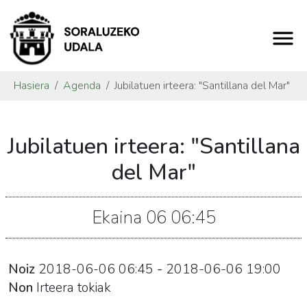
Hasiera
Agenda
Jubilatuen irteera: "Santillana del Mar"
https://www.soraluze.eus/eu/agenda/jubilatuen-
Jubilatuen irteera: "Santillana
irteera-
santillana-
del Mar"
del-
mar
Ekaina
06
06:45
Jubilatuen
irteera:
"Santillana
Noiz
2018-06-06
06:45
-
2018-06-06
19:00
del
Non
Irteera tokiak
Mar"