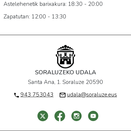
Astelehenetik barixakura: 18:30 - 20:00
Zapatutan: 12:00 - 13:30
SORALUZEKO UDALA
Santa Ana, 1. Soraluze 20590
943 753043
udala@soraluze.eus