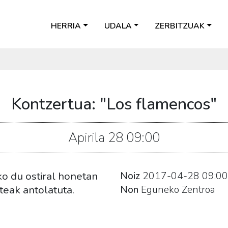
HERRIA
UDALA
ZERBITZUAK
Kontzertua: "Los flamencos"
Apirila
28
09:00
o du ostiral honetan
Noiz
2017-04-28
09:00
teak antolatuta.
Non
Eguneko Zentroa