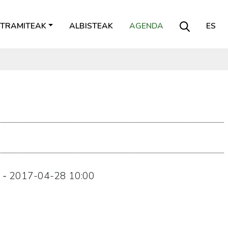
TRAMITEAK
ALBISTEAK
AGENDA
ES
-
2017-04-28
10:00