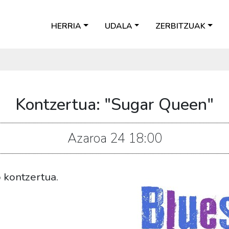
HERRIA
UDALA
ZERBITZUAK
Kontzertua: "Sugar Queen"
Azaroa
24
18:00
o kontzertua.