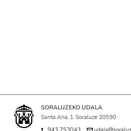
SORALUZEKO UDALA
Santa Ana, 1. Soraluze 20590
943 753043
udala@soraluz