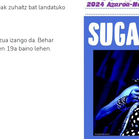
eak zuhaitz bat landatuko
tzua izango da. Behar
en 19a baino lehen.