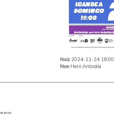
Noiz
2024-11-24
18:00
Non
Herri Antzokia
e.eus