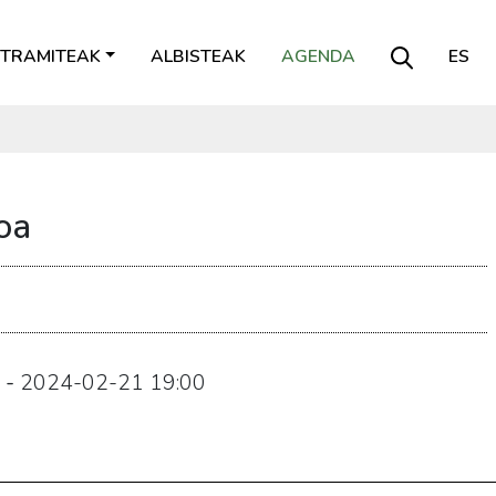
TRAMITEAK
ALBISTEAK
AGENDA
ES
oa
-
2024-02-21
19:00