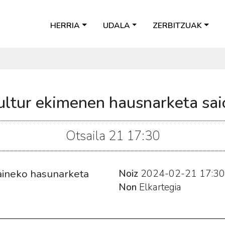
HERRIA
UDALA
ZERBITZUAK
ultur ekimenen hausnarketa sai
Otsaila
21
17:30
aineko hasunarketa
Noiz
2024-02-21
17:30
Non
Elkartegia