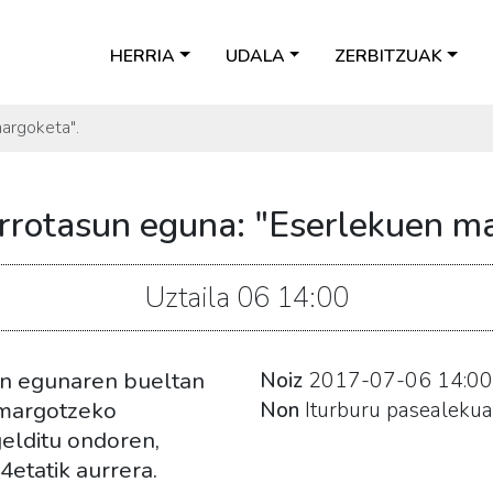
HERRIA
UDALA
ZERBITZUAK
argoketa".
rrotasun eguna: "Eserlekuen ma
Uztaila
06
14:00
un egunaren bueltan
Noiz
2017-07-06
14:00
 margotzeko
Non
Iturburu pasealekua
gelditu ondoren,
etatik aurrera.