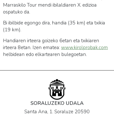
Marraskilo Tour mendi ibilaldiaren X. edizioa
ospatuko da.
Bi ibilbide egongo dira, handia (35 km) eta txikia
(19 km).
Handiaren irteera goizeko 6etan eta txikiaren
irteera 8etan. Izen ematea:
www.kirolprobak.com
helbidean edo elkartearen bulegoetan.
SORALUZEKO UDALA
Santa Ana, 1. Soraluze 20590