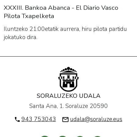
XXXIII. Bankoa Abanca - El Diario Vasco
Pilota Txapelketa
Iluntzeko 21:00etatik aurrera, hiru pilota partidu
jokatuko dira.
SORALUZEKO UDALA
Santa Ana, 1. Soraluze 20590
943 753043
udala@soraluze.eus