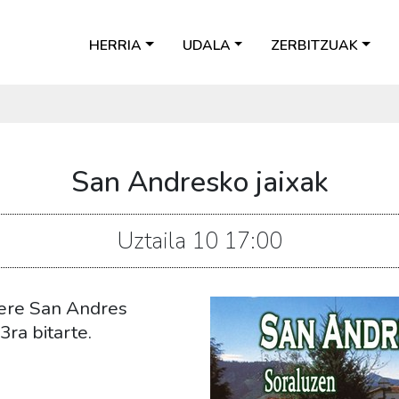
HERRIA
UDALA
ZERBITZUAK
San Andresko jaixak
Uztaila
10
17:00
 ere San Andres
3ra bitarte.