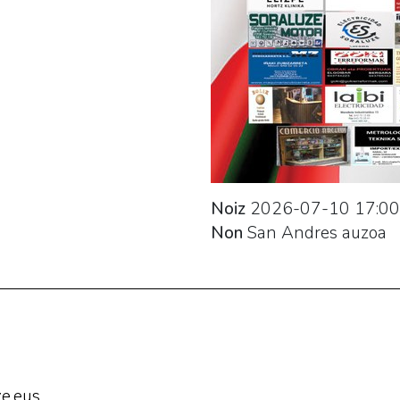
Noiz
2026-07-10
17:00
Non
San Andres auzoa
e.eus