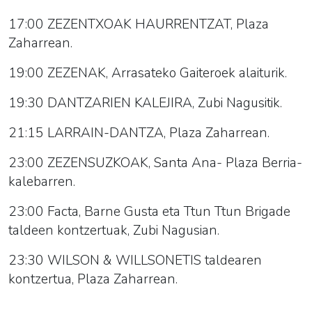
17:00 ZEZENTXOAK HAURRENTZAT, Plaza
Zaharrean.
19:00 ZEZENAK, Arrasateko Gaiteroek alaiturik.
19:30 DANTZARIEN KALEJIRA, Zubi Nagusitik.
21:15 LARRAIN-DANTZA, Plaza Zaharrean.
23:00 ZEZENSUZKOAK, Santa Ana- Plaza Berria-
kalebarren.
23:00 Facta, Barne Gusta eta Ttun Ttun Brigade
taldeen kontzertuak, Zubi Nagusian.
23:30 WILSON & WILLSONETIS taldearen
kontzertua, Plaza Zaharrean.