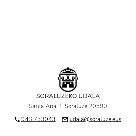
SORALUZEKO UDALA
Santa Ana, 1. Soraluze 20590
943 753043
udala@soraluze.eus