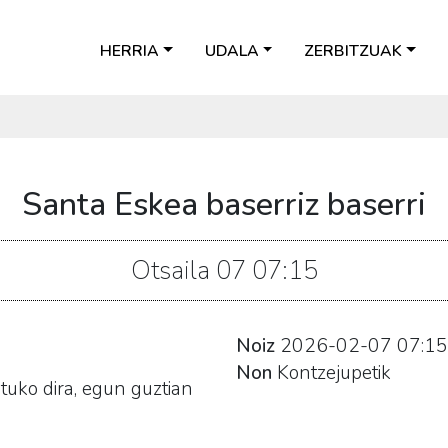
HERRIA
UDALA
ZERBITZUAK
Santa Eskea baserriz baserri
Otsaila
07
07:15
.
Noiz
2026-02-07
07:15
Non
Kontzejupetik
ituko dira, egun guztian