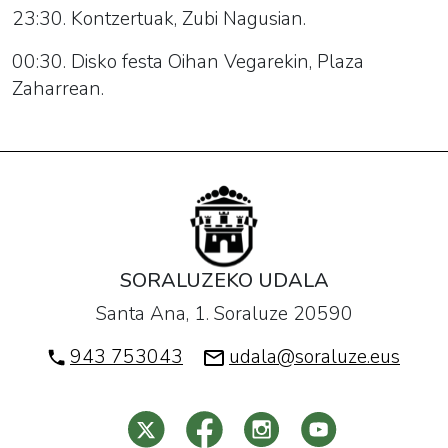
23:30. Kontzertuak, Zubi Nagusian.
00:30. Disko festa Oihan Vegarekin, Plaza
Zaharrean.
SORALUZEKO UDALA
Santa Ana, 1. Soraluze 20590
943 753043
udala@soraluze.eus