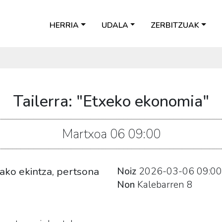
HERRIA
UDALA
ZERBITZUAK
Tailerra: "Etxeko ekonomia"
Martxoa
06
09:00
ako ekintza, pertsona
Noiz
2026-03-06
09:00
Non
Kalebarren 8