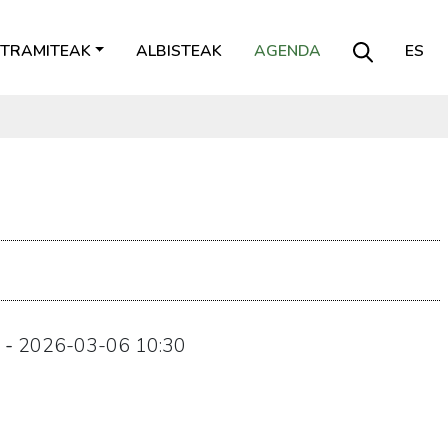
TRAMITEAK
ALBISTEAK
AGENDA
ES
-
2026-03-06
10:30