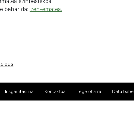
 ematea ezinbestekoa
te behar da:
izen-ematea.
e.eus
Irisgarritasuna
Kontaktua
Lege oharra
Datu babe