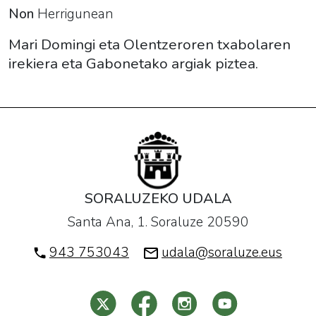
Non
Herrigunean
Mari Domingi eta Olentzeroren txabolaren
irekiera eta Gabonetako argiak piztea.
SORALUZEKO UDALA
Santa Ana, 1. Soraluze 20590
943 753043
udala@soraluze.eus