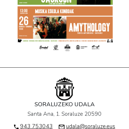
SORALUZEKO UDALA
Santa Ana, 1. Soraluze 20590
943 753043
udala@soraluze.eus