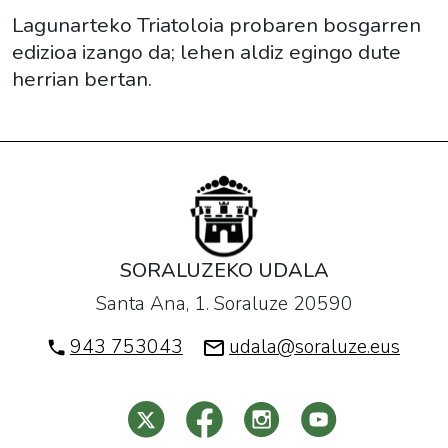
Lagunarteko Triatoloia probaren bosgarren
edizioa izango da; lehen aldiz egingo dute
herrian bertan.
SORALUZEKO UDALA
Santa Ana, 1. Soraluze 20590
943 753043
udala@soraluze.eus