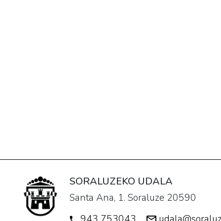
SORALUZEKO UDALA
Santa Ana, 1. Soraluze 20590
943 753043
udala@soraluz