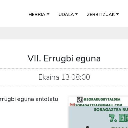
HERRIA
UDALA
ZERBITZUAK
VII. Errugbi eguna
Ekaina
13
08:00
Errugbi eguna antolatu