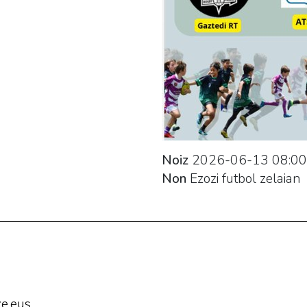
Noiz
2026-06-13
08:00
Non
Ezozi futbol zelaian
e.eus