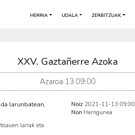
HERRIA
UDALA
ZERBITZUAK
XXV. Gaztañerre Azoka
Azaroa
13
09:00
 da larunbatean,
Noiz
2021-11-13
09:00
Non
Herrigunea
rtisauen lanak eta