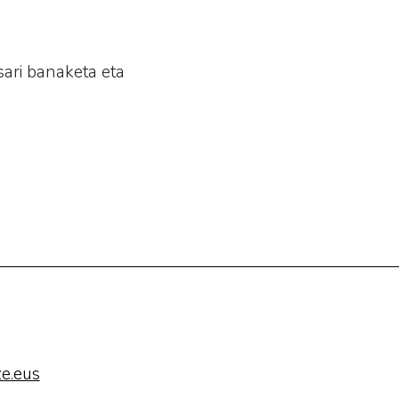
sari banaketa eta
e.eus