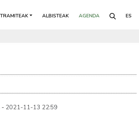
TRAMITEAK
ALBISTEAK
AGENDA
ES
-
2021-11-13
22:59