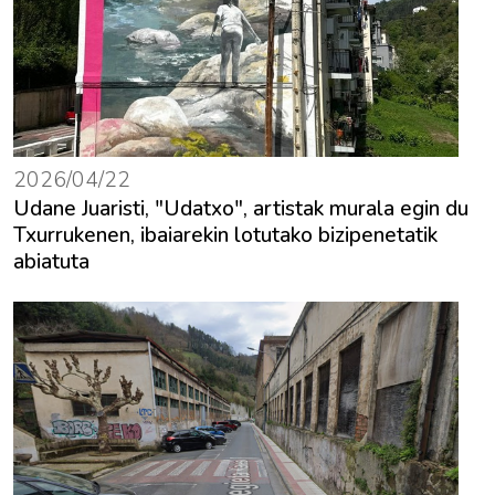
2026/04/22
Udane Juaristi, "Udatxo", artistak murala egin du
Txurrukenen, ibaiarekin lotutako bizipenetatik
abiatuta