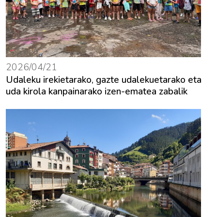
2026/04/21
Udaleku irekietarako, gazte udalekuetarako eta
uda kirola kanpainarako izen-ematea zabalik