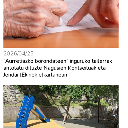
2026/04/25
“Aurretiazko borondateen” inguruko tailerrak
antolatu dituzte Nagusien Kontseiluak eta
JendartEkinek elkarlanean