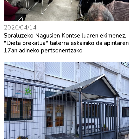
2026/04/14
Soraluzeko Nagusien Kontseiluaren ekimenez,
"Dieta orekatua" tailerra eskainiko da apirilaren
17an adineko pertsonentzako