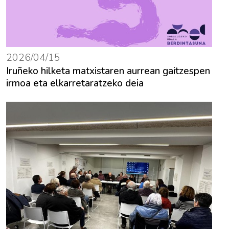
2026/04/15
Iruñeko hilketa matxistaren aurrean gaitzespen
irmoa eta elkarretaratzeko deia