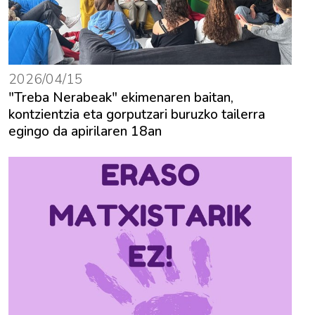
2026/04/15
"Treba Nerabeak" ekimenaren baitan,
kontzientzia eta gorputzari buruzko tailerra
egingo da apirilaren 18an