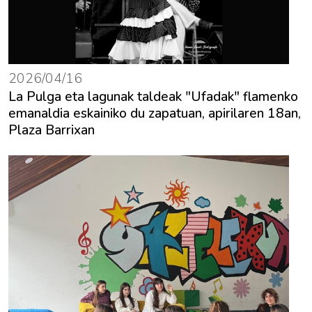
2026/04/16
La Pulga eta lagunak taldeak "Ufadak" flamenko
emanaldia eskainiko du zapatuan, apirilaren 18an,
Plaza Barrixan