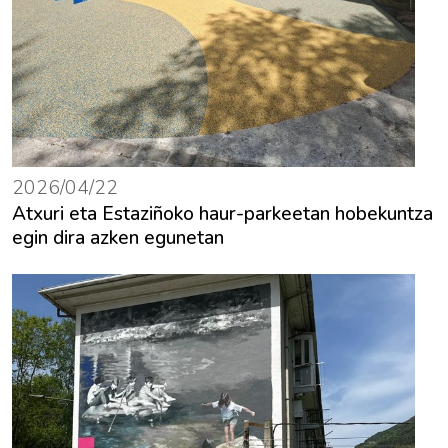
2026/04/22
Atxuri eta Estaziñoko haur-parkeetan hobekuntza
egin dira azken egunetan