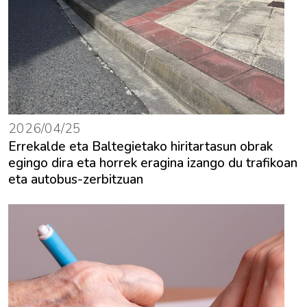
2026/04/25
Errekalde eta Baltegietako hiritartasun obrak
egingo dira eta horrek eragina izango du trafikoan
eta autobus-zerbitzuan