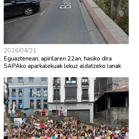
2026/04/21
Eguaztenean, apirilaren 22an, hasiko dira
SAPAko aparkalekuak lekuz aldatzeko lanak