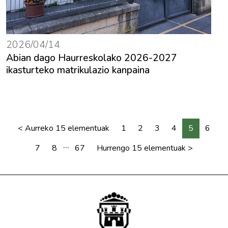
2026/04/14
Abian dago Haurreskolako 2026-2027
ikasturteko matrikulazio kanpaina
<
Aurreko 15 elementuak
1
2
3
4
5
6
...
7
8
67
Hurrengo 15 elementuak
>