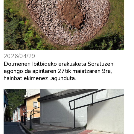
2026/04/29
Dolmenen Ibilbideko erakusketa Soraluzen
egongo da apirilaren 27tik maiatzaren 9ra,
hainbat ekimenez lagunduta.