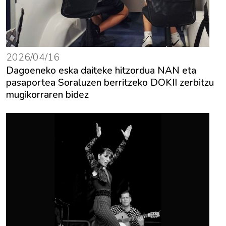
2026/04/16
Dagoeneko eska daiteke hitzordua NAN eta
pasaportea Soraluzen berritzeko DOKII zerbitzu
mugikorraren bidez