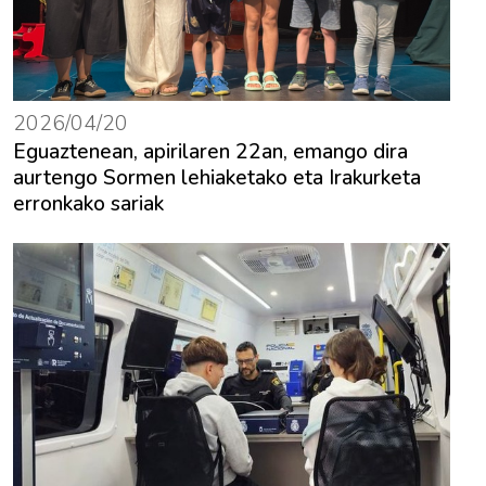
2026/04/20
Eguaztenean, apirilaren 22an, emango dira
aurtengo Sormen lehiaketako eta Irakurketa
erronkako sariak