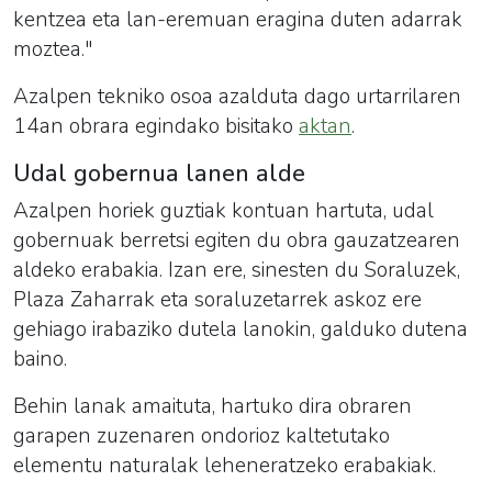
kentzea eta lan-eremuan eragina duten adarrak
moztea."
Azalpen tekniko osoa azalduta dago urtarrilaren
14an obrara egindako bisitako
aktan
.
Udal gobernua lanen alde
Azalpen horiek guztiak kontuan hartuta, udal
gobernuak berretsi egiten du obra gauzatzearen
aldeko erabakia. Izan ere, sinesten du Soraluzek,
Plaza Zaharrak eta soraluzetarrek askoz ere
gehiago irabaziko dutela lanokin, galduko dutena
baino.
Behin lanak amaituta, hartuko dira obraren
garapen zuzenaren ondorioz kaltetutako
elementu naturalak leheneratzeko erabakiak.