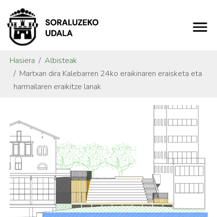
Hasiera
Albisteak
Martxan dira Kalebarren 24ko eraikinaren eraisketa eta
harmailaren eraikitze lanak