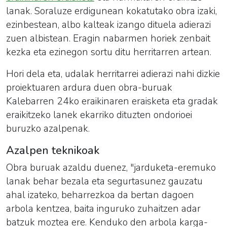
lanak. Soraluze erdigunean kokatutako obra izaki,
ezinbestean, albo kalteak izango dituela adierazi
zuen albistean. Eragin nabarmen horiek zenbait
kezka eta ezinegon sortu ditu herritarren artean.
Hori dela eta, udalak herritarrei adierazi nahi dizkie
proiektuaren ardura duen obra-buruak
Kalebarren 24ko eraikinaren eraisketa eta gradak
eraikitzeko lanek ekarriko dituzten ondorioei
buruzko azalpenak.
Azalpen teknikoak
Obra buruak azaldu duenez, "jarduketa-eremuko
lanak behar bezala eta segurtasunez gauzatu
ahal izateko, beharrezkoa da bertan dagoen
arbola kentzea, baita inguruko zuhaitzen adar
batzuk moztea ere. Kenduko den arbola karga-