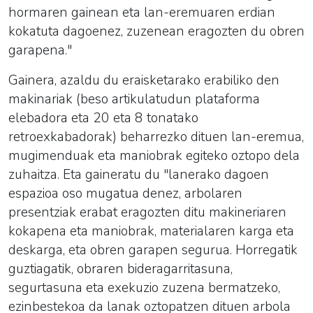
hormaren gainean eta lan-eremuaren erdian
kokatuta dagoenez, zuzenean eragozten du obren
garapena."
Gainera, azaldu du eraisketarako erabiliko den
makinariak (beso artikulatudun plataforma
elebadora eta 20 eta 8 tonatako
retroexkabadorak) beharrezko dituen lan-eremua,
mugimenduak eta maniobrak egiteko oztopo dela
zuhaitza. Eta gaineratu du "lanerako dagoen
espazioa oso mugatua denez, arbolaren
presentziak erabat eragozten ditu makineriaren
kokapena eta maniobrak, materialaren karga eta
deskarga, eta obren garapen segurua. Horregatik
guztiagatik, obraren bideragarritasuna,
segurtasuna eta exekuzio zuzena bermatzeko,
ezinbestekoa da lanak oztopatzen dituen arbola