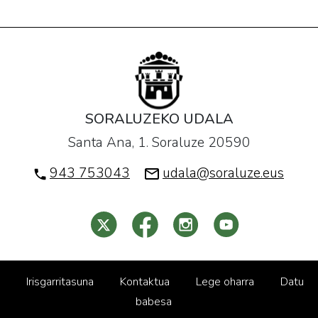
SORALUZEKO UDALA
Santa Ana, 1. Soraluze 20590
943 753043
udala@soraluze.eus
Irisgarritasuna
Kontaktua
Lege oharra
Datu
babesa