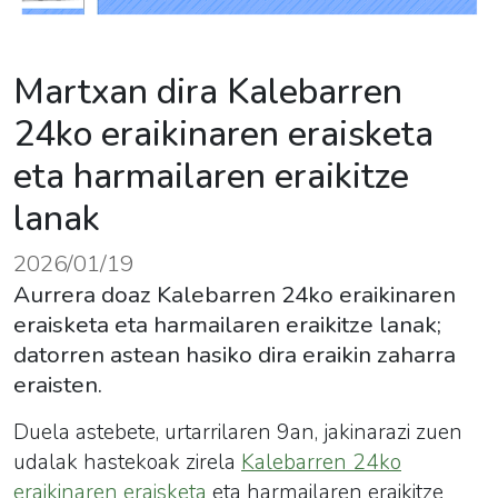
Martxan dira Kalebarren
24ko eraikinaren eraisketa
eta harmailaren eraikitze
lanak
2026/01/19
Aurrera doaz Kalebarren 24ko eraikinaren
eraisketa eta harmailaren eraikitze lanak;
datorren astean hasiko dira eraikin zaharra
eraisten.
Duela astebete, urtarrilaren 9an, jakinarazi zuen
udalak hastekoak zirela
Kalebarren 24ko
eraikinaren eraisketa
eta harmailaren eraikitze