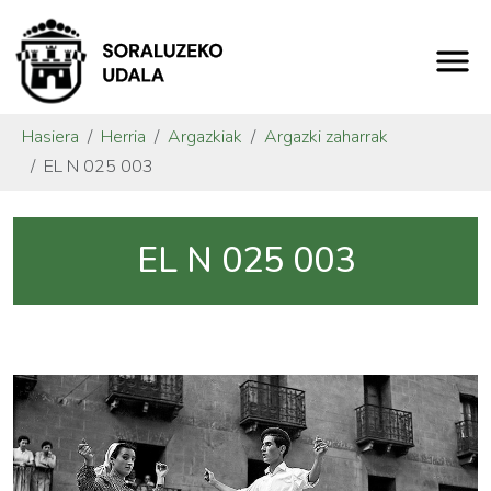
Hasiera
Herria
Argazkiak
Argazki zaharrak
EL N 025 003
EL N 025 003