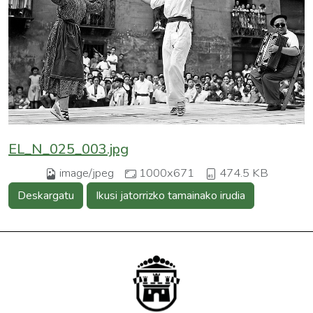
EL_N_025_003.jpg
image/jpeg
1000x671
474.5 KB
Deskargatu
Ikusi jatorrizko tamainako irudia