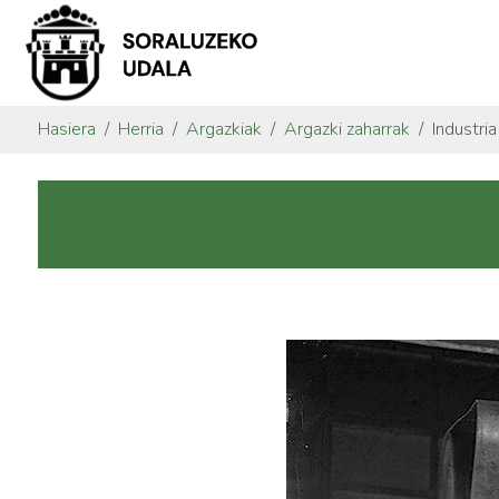
Hasiera
Herria
Argazkiak
Argazki zaharrak
Industria