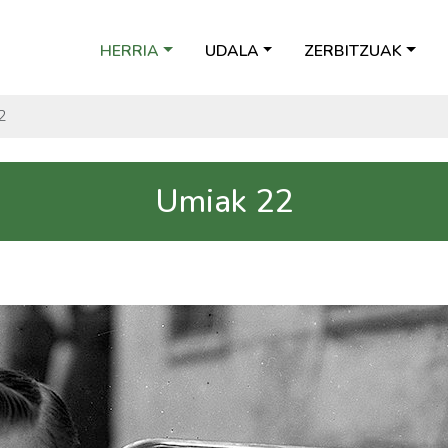
HERRIA
UDALA
ZERBITZUAK
2
Umiak 22