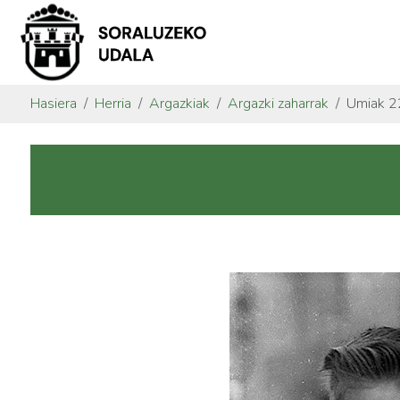
Hasiera
Herria
Argazkiak
Argazki zaharrak
Umiak 2