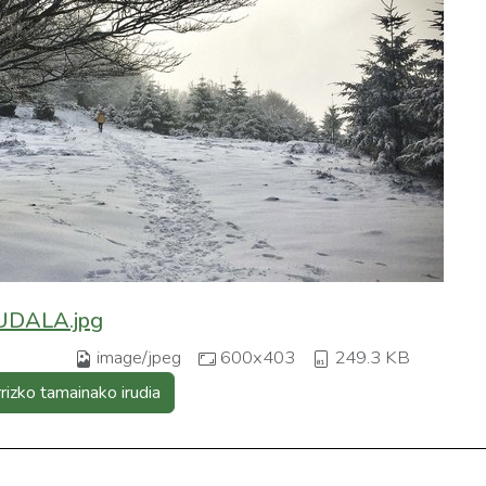
 UDALA.jpg
image/jpeg
600x403
249.3 KB
rrizko tamainako irudia