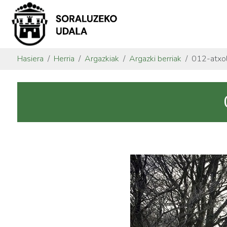
Hasiera
Herria
Argazkiak
Argazki berriak
012-atxol