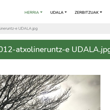
HERRIA
UDALA
ZERBITZUAK
ineruntz-e UDALA.jpg
012-atxolineruntz-e UDALA.jp