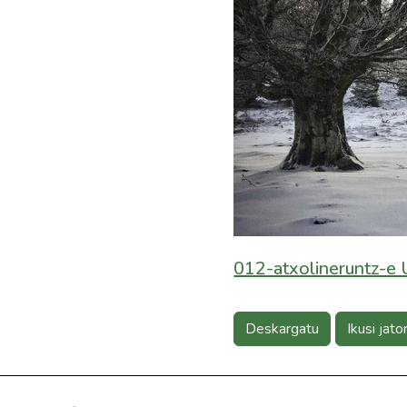
012-atxolineruntz-e
Deskargatu
Ikusi jato