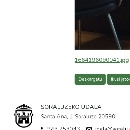
1664196090041.jpg
Deskargatu
Ikusi jato
SORALUZEKO UDALA
Santa Ana, 1. Soraluze 20590
943 753043
udala@soraluz