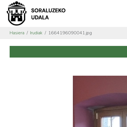
Hasiera
Irudiak
1664196090041.jpg