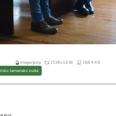
image/jpeg
1536x1536
168.4 KB
rrizko tamainako irudia
e.eus