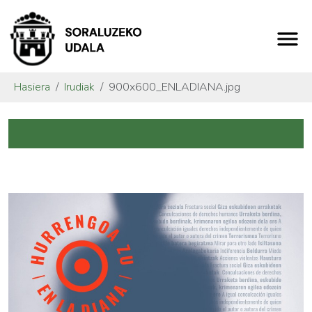
Hasiera
Irudiak
900x600_ENLADIANA.jpg