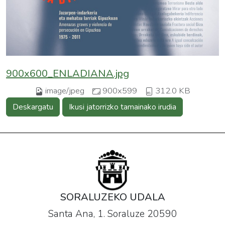
900x600_ENLADIANA.jpg
image/jpeg
900x599
312.0 KB
Deskargatu
Ikusi jatorrizko tamainako irudia
SORALUZEKO UDALA
Santa Ana, 1. Soraluze 20590