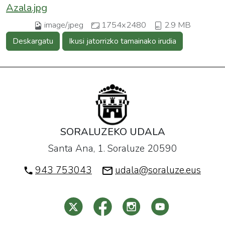
Azala.jpg
image/jpeg
1754x2480
2.9 MB
Deskargatu
Ikusi jatorrizko tamainako irudia
SORALUZEKO UDALA
Santa Ana, 1. Soraluze 20590
943 753043
udala@soraluze.eus