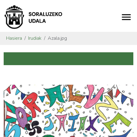
Hasiera
Irudiak
Azala.jpg