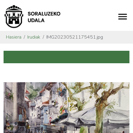
Hasiera
Irudiak
IMG20230521175451.jpg