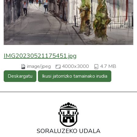
IMG20230521175451.jpg
image/jpeg
4000x3000
4.7 MB
Deskargatu
Ikusi jatorrizko tamainako irudia
SORALUZEKO UDALA