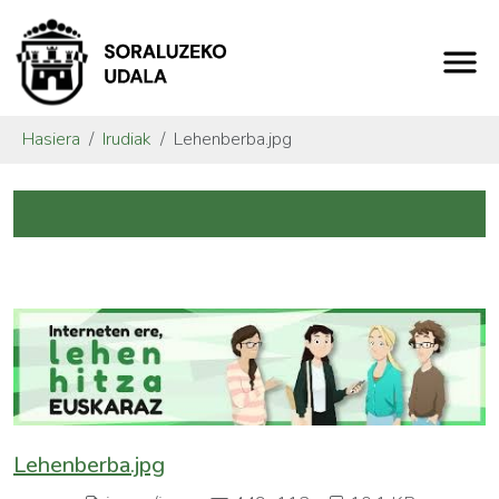
Hasiera
Irudiak
Lehenberba.jpg
Lehenberba.jpg