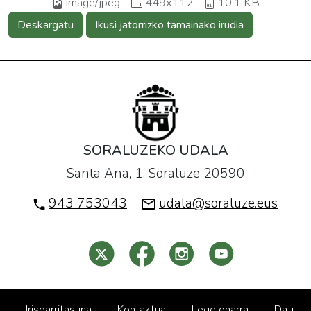
image/jpeg
449x112
10.1 KB
Deskargatu
Ikusi jatorrizko tamainako irudia
SORALUZEKO UDALA
Santa Ana, 1. Soraluze 20590
943 753043
udala@soraluze.eus
Irisgarritasuna
Kontaktua
Lege oharra
Datu