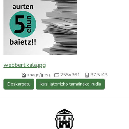
webbertikala.jpg
image/jpeg
255x361
87.5 KB
Deskargatu
Ikusi jatorrizko tamainako irudia