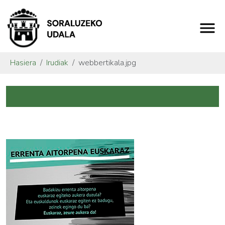
Hasiera
Irudiak
webbertikala.jpg