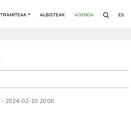
TRAMITEAK
ALBISTEAK
AGENDA
ES
.
-
2024-02-10
20:00