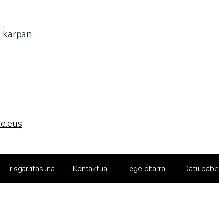
, karpan.
e.eus
Irisgarritasuna
Kontaktua
Lege oharra
Datu babe