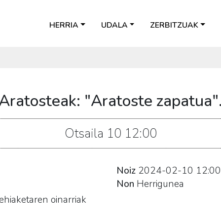
HERRIA
UDALA
ZERBITZUAK
Aratosteak: "Aratoste zapatua"
Otsaila
10
12:00
Noiz
2024-02-10
12:00
Non
Herrigunea
ehiaketaren oinarriak